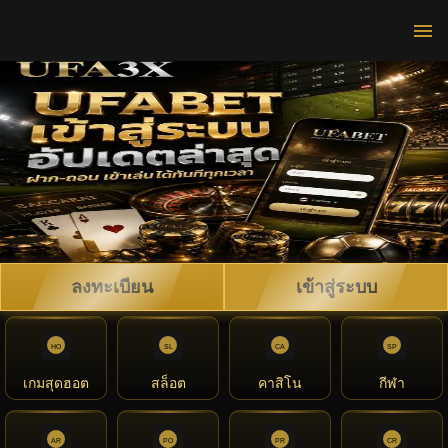
ลงทะเบียน
เข้าสู่ระบบ
เกมสุดฮอต
สล็อต
คาสิโน
กีฬา