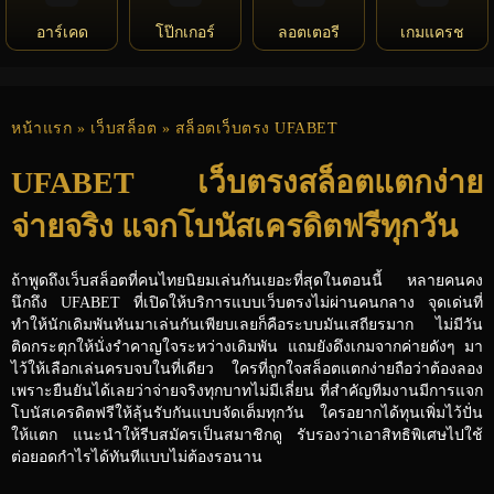
อาร์เคด
โป๊กเกอร์
ลอตเตอรี
เกมแครช
หน้าแรก
»
เว็บสล็อต
» สล็อตเว็บตรง UFABET
UFABET เว็บตรงสล็อตแตกง่าย
จ่ายจริง แจกโบนัสเครดิตฟรีทุกวัน
ถ้าพูดถึงเว็บสล็อตที่คนไทยนิยมเล่นกันเยอะที่สุดในตอนนี้ หลายคนคง
นึกถึง UFABET ที่เปิดให้บริการแบบเว็บตรงไม่ผ่านคนกลาง จุดเด่นที่
ทำให้นักเดิมพันหันมาเล่นกันเพียบเลยก็คือระบบมันเสถียรมาก ไม่มีวัน
ติดกระตุกให้นั่งรำคาญใจระหว่างเดิมพัน แถมยังดึงเกมจากค่ายดังๆ มา
ไว้ให้เลือกเล่นครบจบในที่เดียว ใครที่ถูกใจสล็อตแตกง่ายถือว่าต้องลอง
เพราะยืนยันได้เลยว่าจ่ายจริงทุกบาทไม่มีเลี่ยน ที่สำคัญทีมงานมีการแจก
โบนัสเครดิตฟรีให้ลุ้นรับกันแบบจัดเต็มทุกวัน ใครอยากได้ทุนเพิ่มไว้ปั่น
ให้แตก แนะนำให้รีบสมัครเป็นสมาชิกดู รับรองว่าเอาสิทธิพิเศษไปใช้
ต่อยอดกำไรได้ทันทีแบบไม่ต้องรอนาน