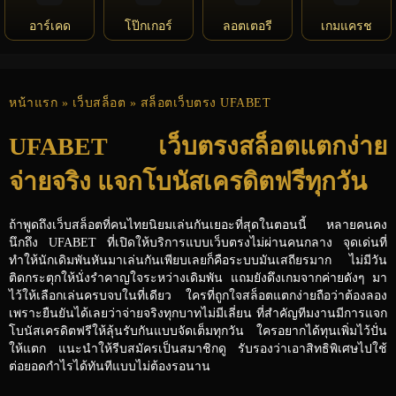
อาร์เคด
โป๊กเกอร์
ลอตเตอรี
เกมแครช
หน้าแรก
»
เว็บสล็อต
» สล็อตเว็บตรง UFABET
UFABET เว็บตรงสล็อตแตกง่าย
จ่ายจริง แจกโบนัสเครดิตฟรีทุกวัน
ถ้าพูดถึงเว็บสล็อตที่คนไทยนิยมเล่นกันเยอะที่สุดในตอนนี้ หลายคนคง
นึกถึง UFABET ที่เปิดให้บริการแบบเว็บตรงไม่ผ่านคนกลาง จุดเด่นที่
ทำให้นักเดิมพันหันมาเล่นกันเพียบเลยก็คือระบบมันเสถียรมาก ไม่มีวัน
ติดกระตุกให้นั่งรำคาญใจระหว่างเดิมพัน แถมยังดึงเกมจากค่ายดังๆ มา
ไว้ให้เลือกเล่นครบจบในที่เดียว ใครที่ถูกใจสล็อตแตกง่ายถือว่าต้องลอง
เพราะยืนยันได้เลยว่าจ่ายจริงทุกบาทไม่มีเลี่ยน ที่สำคัญทีมงานมีการแจก
โบนัสเครดิตฟรีให้ลุ้นรับกันแบบจัดเต็มทุกวัน ใครอยากได้ทุนเพิ่มไว้ปั่น
ให้แตก แนะนำให้รีบสมัครเป็นสมาชิกดู รับรองว่าเอาสิทธิพิเศษไปใช้
ต่อยอดกำไรได้ทันทีแบบไม่ต้องรอนาน