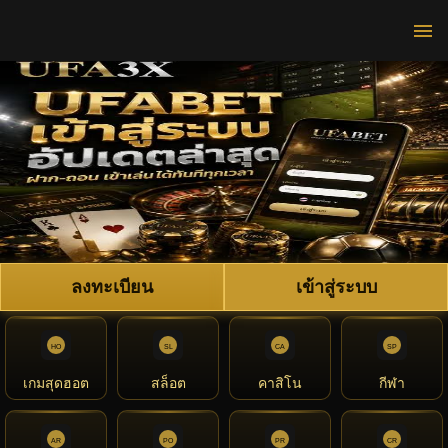
ลงทะเบียน
เข้าสู่ระบบ
เกมสุดฮอต
สล็อต
คาสิโน
กีฬา